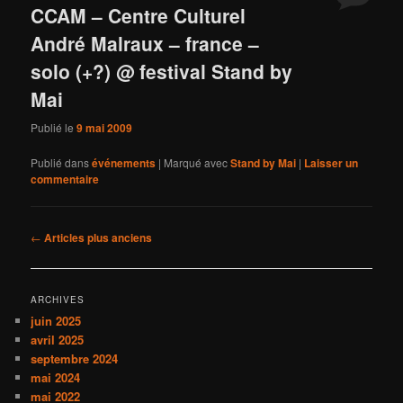
CCAM – Centre Culturel
André Malraux – france –
solo (+?) @ festival Stand by
Mai
Publié le
9 mai 2009
Publié dans
événements
|
Marqué avec
Stand by Mai
|
Laisser un
commentaire
Navigation
←
Articles plus anciens
des
articles
ARCHIVES
juin 2025
avril 2025
septembre 2024
mai 2024
mai 2022