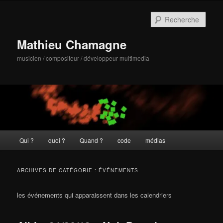
Aller
Aller
au
au
Rech
contenu
contenu
principal
secondaire
Mathieu Chamagne
musicien / compositeur / développeur multimedia
Menu
Qui ?
quoi ?
Quand ?
code
médias
principal
ARCHIVES DE CATÉGORIE :
ÉVÉNEMENTS
les événements qui apparaissent dans les calendriers