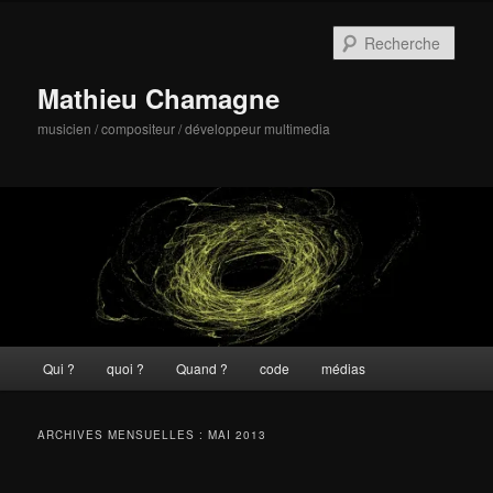
Aller
Aller
au
au
Rech
contenu
contenu
principal
secondaire
Mathieu Chamagne
musicien / compositeur / développeur multimedia
Menu
Qui ?
quoi ?
Quand ?
code
médias
principal
ARCHIVES MENSUELLES :
MAI 2013