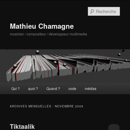
Aller
Aller
au
au
Rech
contenu
contenu
principal
secondaire
Mathieu Chamagne
musicien / compositeur / développeur multimedia
Menu
Qui ?
quoi ?
Quand ?
code
médias
principal
ARCHIVES MENSUELLES :
NOVEMBRE 2009
Tiktaalik