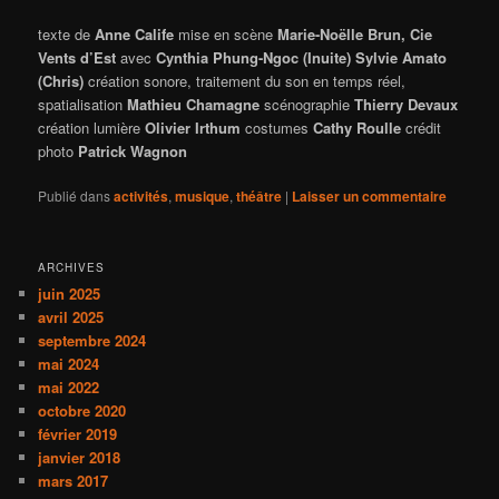
texte de
Anne Calife
mise en scène
Marie-Noëlle Brun, Cie
Vents d’Est
avec
Cynthia Phung-Ngoc (Inuite)
Sylvie Amato
(Chris)
création sonore, traitement du son en temps réel,
spatialisation
Mathieu Chamagne
scénographie
Thierry Devaux
création lumière
Olivier Irthum
costumes
Cathy Roulle
crédit
photo
Patrick Wagnon
Publié dans
activités
,
musique
,
théâtre
|
Laisser un commentaire
ARCHIVES
juin 2025
avril 2025
septembre 2024
mai 2024
mai 2022
octobre 2020
février 2019
janvier 2018
mars 2017