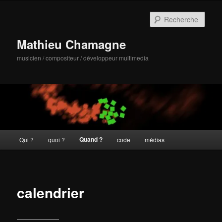
Aller
au
Rech
contenu
principal
Mathieu Chamagne
musicien / compositeur / développeur multimedia
Menu
Quand ?
Qui ?
quoi ?
code
médias
principal
calendrier