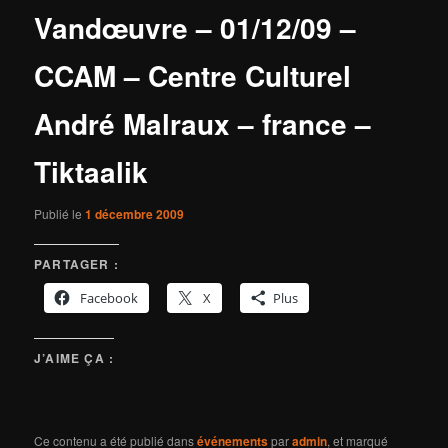
Vandœuvre – 01/12/09 –
CCAM – Centre Culturel
André Malraux – france –
Tiktaalik
Publié le
1 décembre 2009
PARTAGER :
Facebook
X
Plus
J’AIME ÇA :
Ce contenu a été publié dans
événements
par
admin
, et marqué