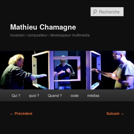
Aller
au
Rech
contenu
principal
Mathieu Chamagne
musicien / compositeur / développeur multimedia
Menu
Qui ?
quoi ?
Quand ?
code
médias
principal
Navigation
←
Précédent
Suivant
→
des
articles