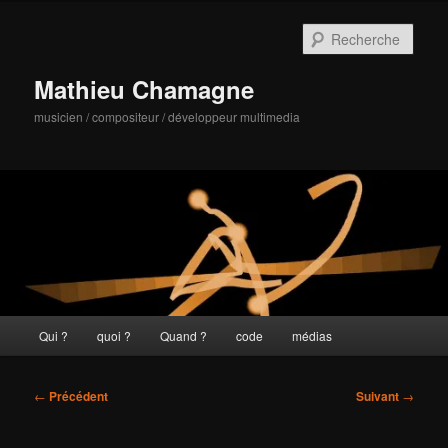
Aller
au
Rech
contenu
principal
Mathieu Chamagne
musicien / compositeur / développeur multimedia
Menu
Qui ?
quoi ?
Quand ?
code
médias
principal
Navigation
←
Précédent
Suivant
→
des
articles