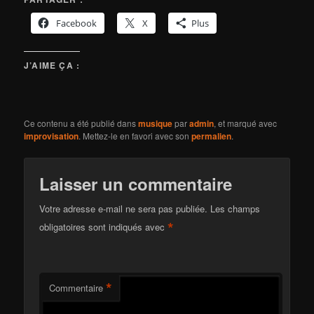
Facebook
X
Plus
J’AIME ÇA :
Ce contenu a été publié dans
musique
par
admin
, et marqué avec
improvisation
. Mettez-le en favori avec son
permalien
.
Laisser un commentaire
Votre adresse e-mail ne sera pas publiée.
Les champs
*
obligatoires sont indiqués avec
*
Commentaire