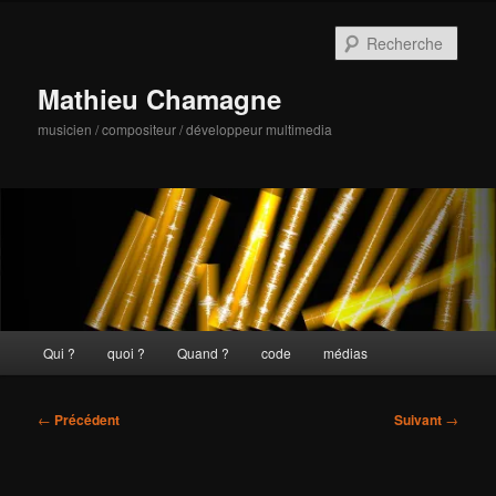
Aller
au
Rech
contenu
principal
Mathieu Chamagne
musicien / compositeur / développeur multimedia
Menu
Qui ?
quoi ?
Quand ?
code
médias
principal
Navigation
←
Précédent
Suivant
→
des
articles